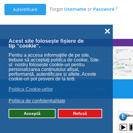
Forgot
Username
or
Password
?
Autentificare
❌
Acest site folosește fișiere de
tip "cookie".
Pentru a accesa informaţiile de pe site,
trebuie să acceptaţi politica de cookie. Site-
ul nostru folosește cookie-uri pentru
personalizarea conținutului afișat,
performanță, autentificare și altele. Aceste
cookie-uri pot proveni de la terți.
© 2026 Primăria Sectorului 2 București.
Politica Cookie-urilor
Politica de confidențialitate
Acceptă
Refuză