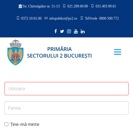
021.209.60.00
031.403.99.61
Str. Chiristigiilor nr. 11-13
0372.10.61.00
infopublice@ps2.ro
TelVerde 0800.500.772
Ține-mă minte