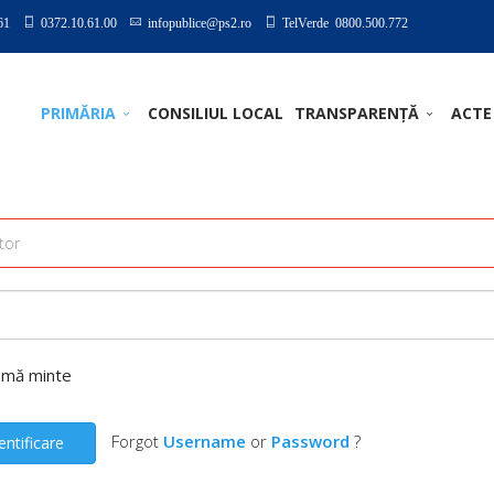
61
0372.10.61.00
infopublice@ps2.ro
TelVerde 0800.500.772
PRIMĂRIA
CONSILIUL LOCAL
TRANSPARENȚĂ
ACTE
-mă minte
Forgot
Username
or
Password
?
entificare