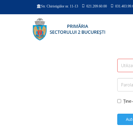
021.209.60.00
031.403.99.
Str. Chiristigiilor nr. 11-13
Ține
Aut