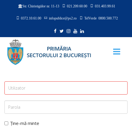
021.209.60.00
031.403.99.61
Str. Chiristigiilor nr. 11-13
0372.10.61.00
infopublice@ps2.ro
TelVerde 0800.500.772
Ține-mă minte