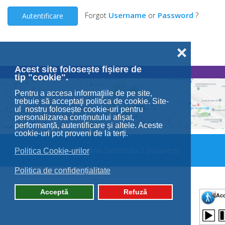
Forgot
Username
or
Password
?
Autentificare
❌
Acest site folosește fișiere de
tip "cookie".
Pentru a accesa informaţiile de pe site,
trebuie să acceptaţi politica de cookie. Site-
ul nostru folosește cookie-uri pentru
personalizarea conținutului afișat,
performanță, autentificare și altele. Aceste
cookie-uri pot proveni de la terți.
© 2026 Primăria Sectorului 2 București.
Politica Cookie-urilor
Politica de confidențialitate
Acceptă
Refuză