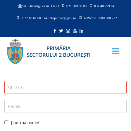
021.209.60.00
031.403.99.61
Str. Chiristigiilor nr. 11-13
0372.10.61.00
infopublice@ps2.ro
TelVerde 0800.500.772
Ține-mă minte