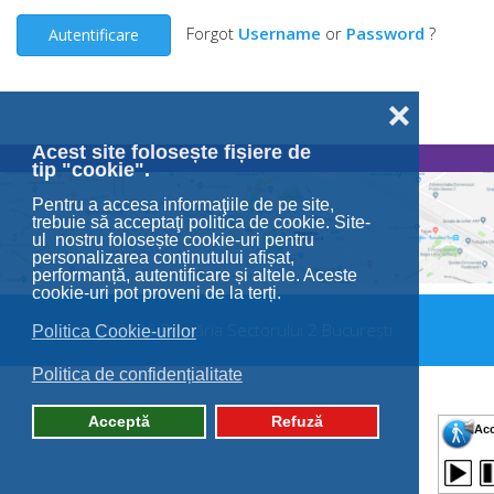
Forgot
Username
or
Password
?
Autentificare
❌
Acest site folosește fișiere de
tip "cookie".
Pentru a accesa informaţiile de pe site,
trebuie să acceptaţi politica de cookie. Site-
ul nostru folosește cookie-uri pentru
personalizarea conținutului afișat,
performanță, autentificare și altele. Aceste
cookie-uri pot proveni de la terți.
© 2026 Primăria Sectorului 2 București.
Politica Cookie-urilor
Politica de confidențialitate
Acceptă
Refuză