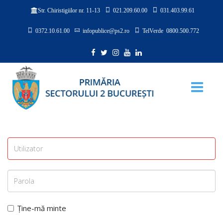
021.209.60.00
031.403.99.61
Str. Chiristigiilor nr. 11-13
0372.10.61.00
infopublice@ps2.ro
TelVerde 0800.500.772
Ține-mă minte