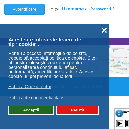
Forgot
Username
or
Password
?
Autentificare
❌
Acest site folosește fișiere de
tip "cookie".
Pentru a accesa informaţiile de pe site,
trebuie să acceptaţi politica de cookie. Site-
ul nostru folosește cookie-uri pentru
personalizarea conținutului afișat,
performanță, autentificare și altele. Aceste
cookie-uri pot proveni de la terți.
© 2026 Primăria Sectorului 2 București.
Politica Cookie-urilor
Politica de confidențialitate
Acceptă
Refuză