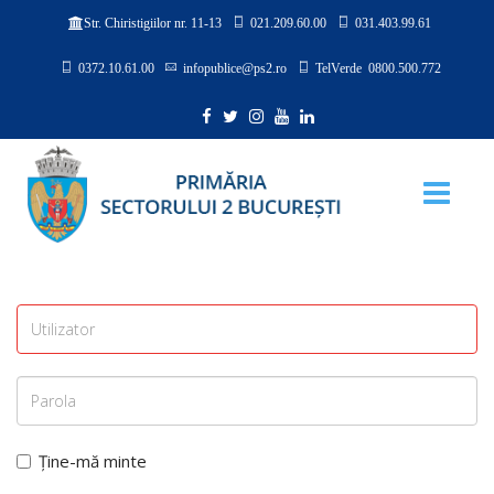
021.209.60.00
031.403.99.61
Str. Chiristigiilor nr. 11-13
0372.10.61.00
infopublice@ps2.ro
TelVerde 0800.500.772
Ține-mă minte