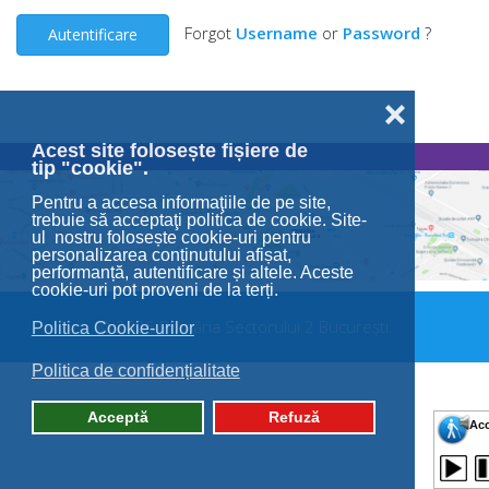
Forgot
Username
or
Password
?
Autentificare
❌
Acest site folosește fișiere de
tip "cookie".
Pentru a accesa informaţiile de pe site,
trebuie să acceptaţi politica de cookie. Site-
ul nostru folosește cookie-uri pentru
personalizarea conținutului afișat,
performanță, autentificare și altele. Aceste
cookie-uri pot proveni de la terți.
© 2026 Primăria Sectorului 2 București.
Politica Cookie-urilor
Politica de confidențialitate
Acceptă
Refuză