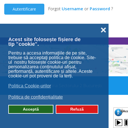
Forgot
Username
or
Password
?
Autentificare
❌
Acest site folosește fișiere de
tip "cookie".
Pentru a accesa informaţiile de pe site,
trebuie să acceptaţi politica de cookie. Site-
ul nostru folosește cookie-uri pentru
personalizarea conținutului afișat,
performanță, autentificare și altele. Aceste
cookie-uri pot proveni de la terți.
© 2026 Primăria Sectorului 2 București.
Politica Cookie-urilor
Politica de confidențialitate
Acceptă
Refuză