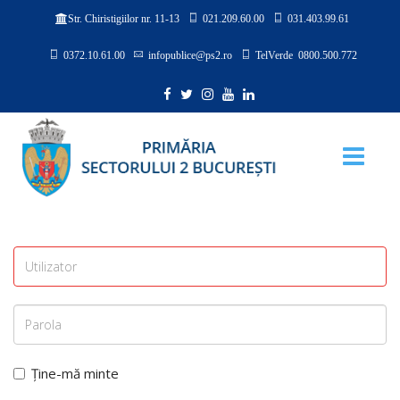
021.209.60.00
031.403.99.61
Str. Chiristigiilor nr. 11-13
0372.10.61.00
infopublice@ps2.ro
TelVerde 0800.500.772
Ține-mă minte