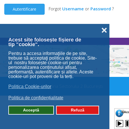
Forgot
Username
or
Password
?
Autentificare
❌
Acest site folosește fișiere de
tip "cookie".
Pentru a accesa informaţiile de pe site,
trebuie să acceptaţi politica de cookie. Site-
ul nostru folosește cookie-uri pentru
personalizarea conținutului afișat,
performanță, autentificare și altele. Aceste
cookie-uri pot proveni de la terți.
© 2026 Primăria Sectorului 2 București.
Politica Cookie-urilor
Politica de confidențialitate
Acceptă
Refuză