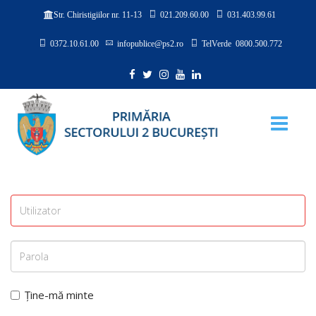
021.209.60.00
031.403.99.61
Str. Chiristigiilor nr. 11-13
0372.10.61.00
infopublice@ps2.ro
TelVerde 0800.500.772
Ține-mă minte