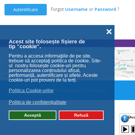
Forgot
Username
or
Password
?
Autentificare
❌
Acest site folosește fișiere de
tip "cookie".
Pentru a accesa informaţiile de pe site,
trebuie să acceptaţi politica de cookie. Site-
ul nostru folosește cookie-uri pentru
personalizarea conținutului afișat,
performanță, autentificare și altele. Aceste
cookie-uri pot proveni de la terți.
© 2026 Primăria Sectorului 2 București.
Politica Cookie-urilor
Politica de confidențialitate
Acceptă
Refuză