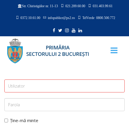
021.209.60.00
031.403.99.61
Str. Chiristigiilor nr. 11-13
0372.10.61.00
infopublice@ps2.ro
TelVerde 0800.500.772
Ține-mă minte