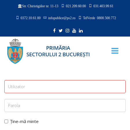
021.209.60.00
031.403.99.61
Str. Chiristigiilor nr. 11-13
0372.10.61.00
infopublice@ps2.ro
TelVerde 0800.500.772
Ține-mă minte