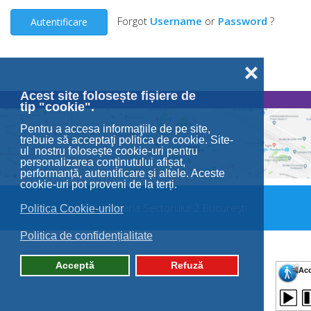
Forgot
Username
or
Password
?
Autentificare
❌
Acest site folosește fișiere de
tip "cookie".
Pentru a accesa informaţiile de pe site,
trebuie să acceptaţi politica de cookie. Site-
ul nostru folosește cookie-uri pentru
personalizarea conținutului afișat,
performanță, autentificare și altele. Aceste
cookie-uri pot proveni de la terți.
© 2026 Primăria Sectorului 2 București.
Politica Cookie-urilor
Politica de confidențialitate
Acceptă
Refuză