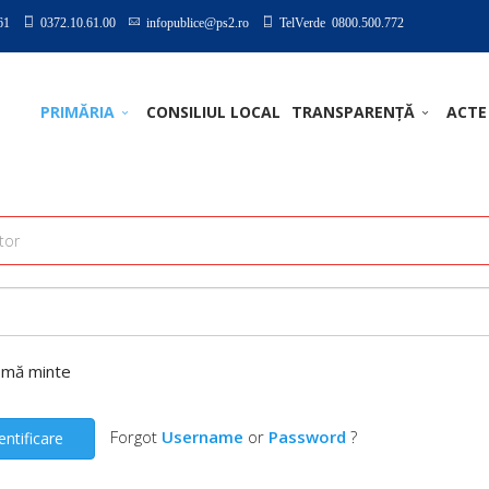
61
0372.10.61.00
infopublice@ps2.ro
TelVerde 0800.500.772
PRIMĂRIA
CONSILIUL LOCAL
TRANSPARENȚĂ
ACTE
-mă minte
Forgot
Username
or
Password
?
entificare