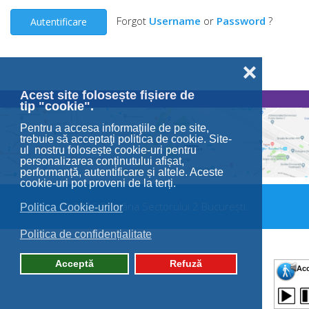
Forgot
Username
or
Password
?
Autentificare
❌
Acest site folosește fișiere de
tip "cookie".
Pentru a accesa informaţiile de pe site,
trebuie să acceptaţi politica de cookie. Site-
ul nostru folosește cookie-uri pentru
personalizarea conținutului afișat,
performanță, autentificare și altele. Aceste
cookie-uri pot proveni de la terți.
© 2026 Primăria Sectorului 2 București.
Politica Cookie-urilor
Politica de confidențialitate
Acceptă
Refuză