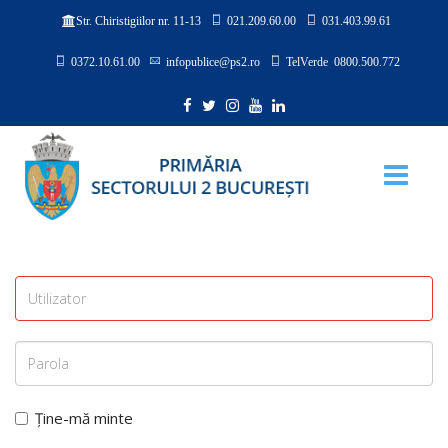
021.209.60.00
031.403.99.61
Str. Chiristigiilor nr. 11-13
0372.10.61.00
infopublice@ps2.ro
TelVerde 0800.500.772
Ține-mă minte