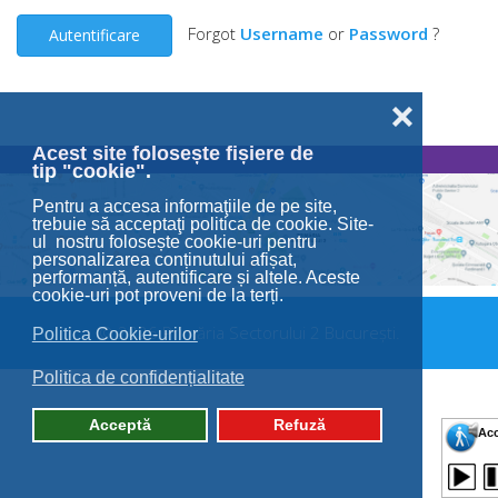
Forgot
Username
or
Password
?
Autentificare
❌
Acest site folosește fișiere de
tip "cookie".
Pentru a accesa informaţiile de pe site,
trebuie să acceptaţi politica de cookie. Site-
ul nostru folosește cookie-uri pentru
personalizarea conținutului afișat,
performanță, autentificare și altele. Aceste
cookie-uri pot proveni de la terți.
© 2026 Primăria Sectorului 2 București.
Politica Cookie-urilor
Politica de confidențialitate
Acceptă
Refuză