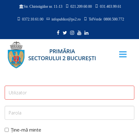
021.209.60.00
031.403.99.61
Str. Chiristigiilor nr. 11-13
0372.10.61.00
infopublice@ps2.ro
TelVerde 0800.500.772
Ține-mă minte