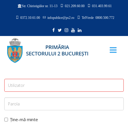
021.209.60.00
031.403.99.61
Str. Chiristigiilor nr. 11-13
0372.10.61.00
infopublice@ps2.ro
TelVerde 0800.500.772
Ține-mă minte