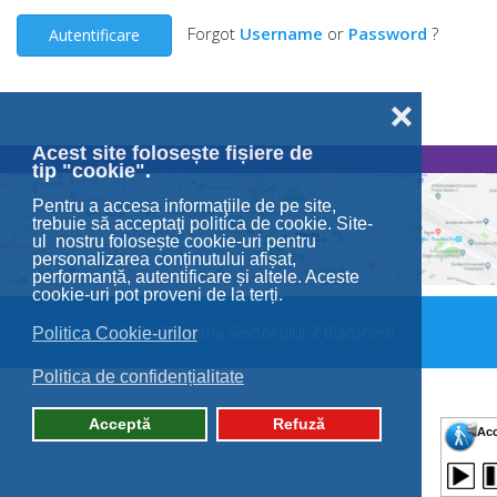
Forgot
Username
or
Password
?
Autentificare
❌
Acest site folosește fișiere de
tip "cookie".
Pentru a accesa informaţiile de pe site,
trebuie să acceptaţi politica de cookie. Site-
ul nostru folosește cookie-uri pentru
personalizarea conținutului afișat,
performanță, autentificare și altele. Aceste
cookie-uri pot proveni de la terți.
© 2026 Primăria Sectorului 2 București.
Politica Cookie-urilor
Politica de confidențialitate
Acceptă
Refuză