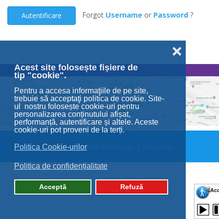
Forgot
Username
or
Password
?
Autentificare
❌
Acest site folosește fișiere de
tip "cookie".
Pentru a accesa informaţiile de pe site,
trebuie să acceptaţi politica de cookie. Site-
ul nostru folosește cookie-uri pentru
personalizarea conținutului afișat,
performanță, autentificare și altele. Aceste
cookie-uri pot proveni de la terți.
© 2026 Primăria Sectorului 2 București.
Politica Cookie-urilor
Politica de confidențialitate
Acceptă
Refuză