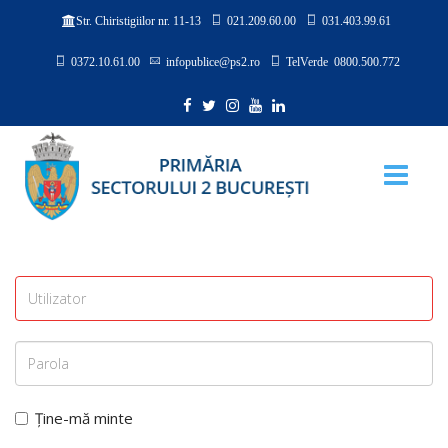
021.209.60.00
031.403.99.61
Str. Chiristigiilor nr. 11-13
0372.10.61.00
infopublice@ps2.ro
TelVerde 0800.500.772
Ține-mă minte