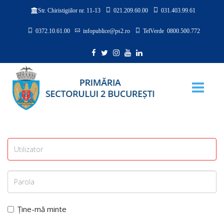
021.209.60.00
031.403.99.61
Str. Chiristigiilor nr. 11-13
0372.10.61.00
infopublice@ps2.ro
TelVerde 0800.500.772
Ține-mă minte