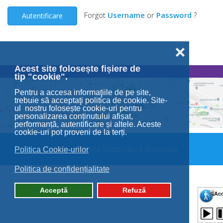
Forgot
Username
or
Password
?
Autentificare
❌
Acest site folosește fișiere de
tip "cookie".
Pentru a accesa informaţiile de pe site,
trebuie să acceptaţi politica de cookie. Site-
ul nostru folosește cookie-uri pentru
personalizarea conținutului afișat,
performanță, autentificare și altele. Aceste
cookie-uri pot proveni de la terți.
© 2026 Primăria Sectorului 2 București.
Politica Cookie-urilor
Politica de confidențialitate
Acceptă
Refuză