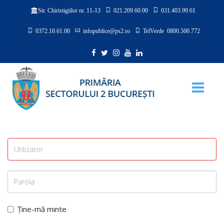
021.209.60.00
031.403.99.61
Str. Chiristigiilor nr. 11-13
0372.10.61.00
infopublice@ps2.ro
TelVerde 0800.500.772
Ține-mă minte