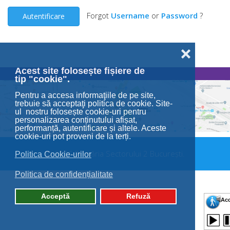
Forgot
Username
or
Password
?
Autentificare
❌
Acest site folosește fișiere de
tip "cookie".
Pentru a accesa informaţiile de pe site,
trebuie să acceptaţi politica de cookie. Site-
ul nostru folosește cookie-uri pentru
personalizarea conținutului afișat,
performanță, autentificare și altele. Aceste
cookie-uri pot proveni de la terți.
© 2026 Primăria Sectorului 2 București.
Politica Cookie-urilor
Politica de confidențialitate
Acceptă
Refuză