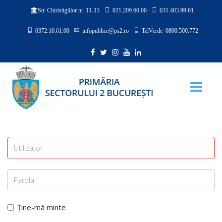
021.209.60.00
031.403.99.61
Str. Chiristigiilor nr. 11-13
0372.10.61.00
infopublice@ps2.ro
TelVerde 0800.500.772
Ține-mă minte