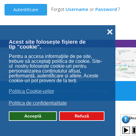
Forgot
Username
or
Password
?
Autentificare
❌
Acest site folosește fișiere de
tip "cookie".
Pentru a accesa informaţiile de pe site,
trebuie să acceptaţi politica de cookie. Site-
ul nostru folosește cookie-uri pentru
personalizarea conținutului afișat,
performanță, autentificare și altele. Aceste
cookie-uri pot proveni de la terți.
© 2026 Primăria Sectorului 2 București.
Politica Cookie-urilor
Politica de confidențialitate
Acceptă
Refuză