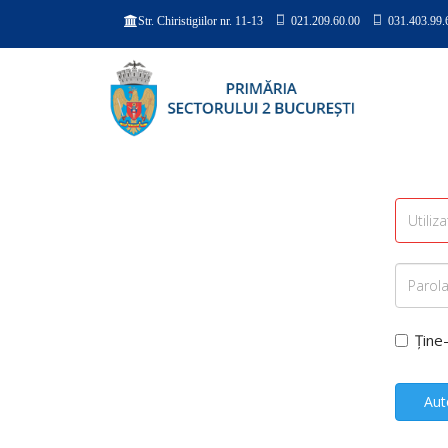
021.209.60.00
031.403.99.
Str. Chiristigiilor nr. 11-13
Ține
Aut