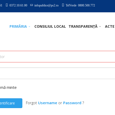
61
0372.10.61.00
infopublice@ps2.ro
TelVerde 0800.500.772
PRIMĂRIA
CONSILIUL LOCAL
TRANSPARENȚĂ
ACTE
-mă minte
Forgot
Username
or
Password
?
entificare