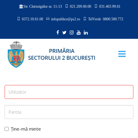
021.209.60.00
031.403.99.61
Str. Chiristigiilor nr. 11-13
0372.10.61.00
infopublice@ps2.ro
TelVerde 0800.500.772
Ține-mă minte