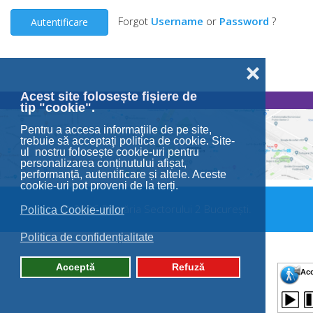
Forgot
Username
or
Password
?
Autentificare
❌
Acest site folosește fișiere de
tip "cookie".
Pentru a accesa informaţiile de pe site,
trebuie să acceptaţi politica de cookie. Site-
ul nostru folosește cookie-uri pentru
personalizarea conținutului afișat,
performanță, autentificare și altele. Aceste
cookie-uri pot proveni de la terți.
© 2026 Primăria Sectorului 2 București.
Politica Cookie-urilor
Politica de confidențialitate
Acceptă
Refuză