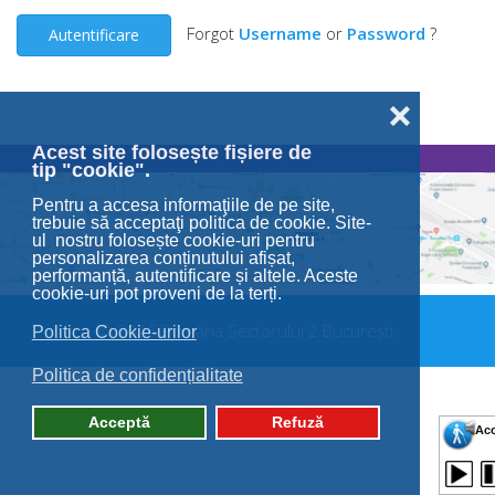
Forgot
Username
or
Password
?
Autentificare
❌
Acest site folosește fișiere de
tip "cookie".
Pentru a accesa informaţiile de pe site,
trebuie să acceptaţi politica de cookie. Site-
ul nostru folosește cookie-uri pentru
personalizarea conținutului afișat,
performanță, autentificare și altele. Aceste
cookie-uri pot proveni de la terți.
© 2026 Primăria Sectorului 2 București.
Politica Cookie-urilor
Politica de confidențialitate
Acceptă
Refuză