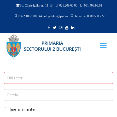
021.209.60.00
031.403.99.61
Str. Chiristigiilor nr. 11-13
0372.10.61.00
infopublice@ps2.ro
TelVerde 0800.500.772
Ține-mă minte