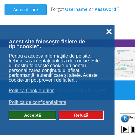
Forgot
Username
or
Password
?
Autentificare
❌
Acest site folosește fișiere de
tip "cookie".
Pentru a accesa informaţiile de pe site,
trebuie să acceptaţi politica de cookie. Site-
ul nostru folosește cookie-uri pentru
personalizarea conținutului afișat,
performanță, autentificare și altele. Aceste
cookie-uri pot proveni de la terți.
© 2026 Primăria Sectorului 2 București.
Politica Cookie-urilor
Politica de confidențialitate
Acceptă
Refuză