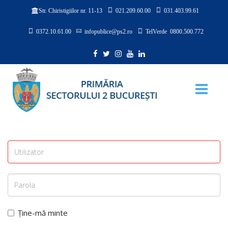
021.209.60.00
031.403.99.61
Str. Chiristigiilor nr. 11-13
0372.10.61.00
infopublice@ps2.ro
TelVerde 0800.500.772
Ține-mă minte