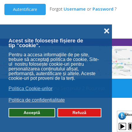
Forgot
Username
or
Password
?
Autentificare
❌
Acest site folosește fișiere de
tip "cookie".
Pentru a accesa informaţiile de pe site,
trebuie să acceptaţi politica de cookie. Site-
ul nostru folosește cookie-uri pentru
personalizarea conținutului afișat,
performanță, autentificare și altele. Aceste
cookie-uri pot proveni de la terți.
© 2026 Primăria Sectorului 2 București.
Politica Cookie-urilor
Politica de confidențialitate
Acceptă
Refuză