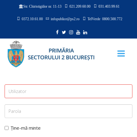
021.209.60.00
031.403.99.61
Str. Chiristigiilor nr. 11-13
0372.10.61.00
infopublice@ps2.ro
TelVerde 0800.500.772
Ține-mă minte