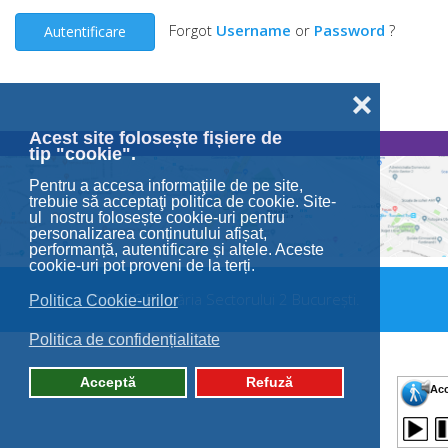
Forgot
Username
or
Password
?
Autentificare
❌
Acest site folosește fișiere de
tip "cookie".
Pentru a accesa informaţiile de pe site,
trebuie să acceptaţi politica de cookie. Site-
ul nostru folosește cookie-uri pentru
personalizarea conținutului afișat,
performanță, autentificare și altele. Aceste
cookie-uri pot proveni de la terți.
© 2026 Primăria Sectorului 2 București.
Politica Cookie-urilor
Politica de confidențialitate
Acceptă
Refuză