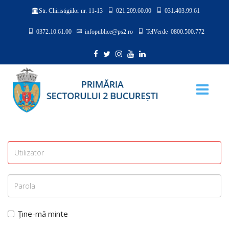
021.209.60.00
031.403.99.61
Str. Chiristigiilor nr. 11-13
0372.10.61.00
infopublice@ps2.ro
TelVerde 0800.500.772
Ține-mă minte