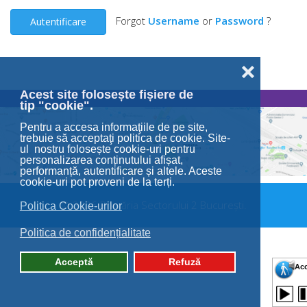
Forgot
Username
or
Password
?
Autentificare
❌
Acest site folosește fișiere de
tip "cookie".
Pentru a accesa informaţiile de pe site,
trebuie să acceptaţi politica de cookie. Site-
ul nostru folosește cookie-uri pentru
personalizarea conținutului afișat,
performanță, autentificare și altele. Aceste
cookie-uri pot proveni de la terți.
© 2026 Primăria Sectorului 2 București.
Politica Cookie-urilor
Politica de confidențialitate
Acceptă
Refuză