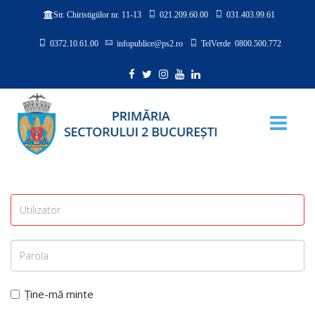
021.209.60.00
031.403.99.61
Str. Chiristigiilor nr. 11-13
0372.10.61.00
infopublice@ps2.ro
TelVerde 0800.500.772
Ține-mă minte