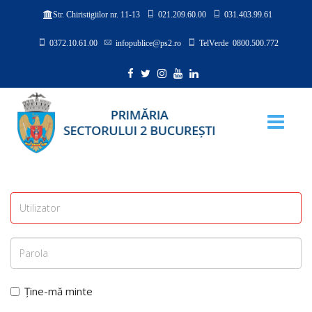
021.209.60.00
031.403.99.61
Str. Chiristigiilor nr. 11-13
0372.10.61.00
infopublice@ps2.ro
TelVerde 0800.500.772
Ține-mă minte