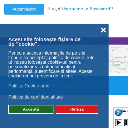
Forgot
Username
or
Password
?
Autentificare
❌
Acest site folosește fișiere de
tip "cookie".
Pentru a accesa informaţiile de pe site,
trebuie să acceptaţi politica de cookie. Site-
ul nostru folosește cookie-uri pentru
personalizarea conținutului afișat,
performanță, autentificare și altele. Aceste
cookie-uri pot proveni de la terți.
© 2026 Primăria Sectorului 2 București.
Politica Cookie-urilor
Politica de confidențialitate
Acceptă
Refuză