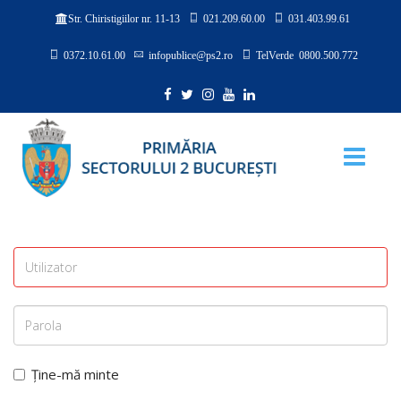
021.209.60.00
031.403.99.61
Str. Chiristigiilor nr. 11-13
0372.10.61.00
infopublice@ps2.ro
TelVerde 0800.500.772
Ține-mă minte