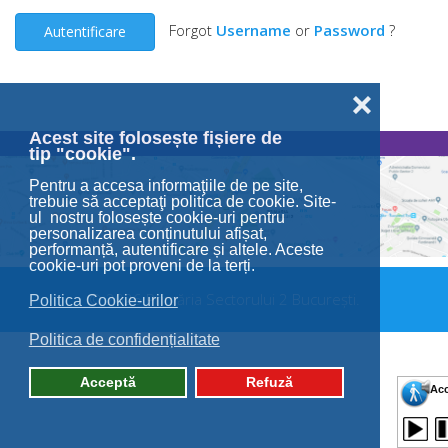
Forgot
Username
or
Password
?
Autentificare
❌
Acest site folosește fișiere de
tip "cookie".
Pentru a accesa informaţiile de pe site,
trebuie să acceptaţi politica de cookie. Site-
ul nostru folosește cookie-uri pentru
personalizarea conținutului afișat,
performanță, autentificare și altele. Aceste
cookie-uri pot proveni de la terți.
© 2026 Primăria Sectorului 2 București.
Politica Cookie-urilor
Politica de confidențialitate
Acceptă
Refuză