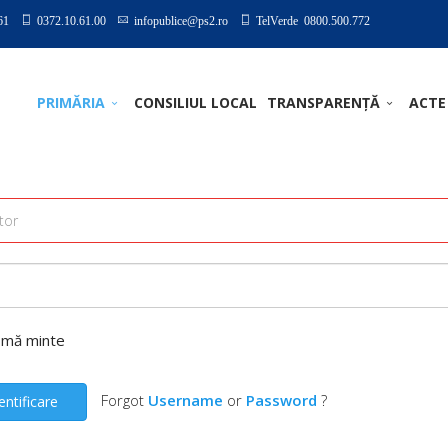
61
0372.10.61.00
infopublice@ps2.ro
TelVerde 0800.500.772
PRIMĂRIA
CONSILIUL LOCAL
TRANSPARENȚĂ
ACTE
-mă minte
Forgot
Username
or
Password
?
entificare