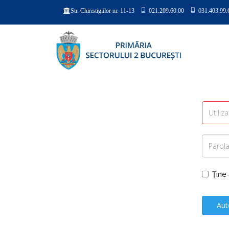
021.209.60.00
031.403.99.
Str. Chiristigiilor nr. 11-13
Ține
Aut