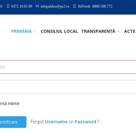
61
0372.10.61.00
infopublice@ps2.ro
TelVerde 0800.500.772
PRIMĂRIA
CONSILIUL LOCAL
TRANSPARENȚĂ
ACTE
-mă minte
Forgot
Username
or
Password
?
entificare