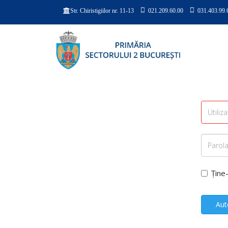
021.209.60.00
031.403.99.
Str. Chiristigiilor nr. 11-13
Ține
Aut