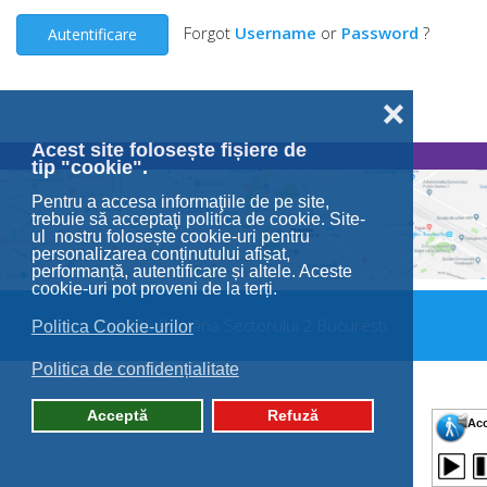
Forgot
Username
or
Password
?
Autentificare
❌
Acest site folosește fișiere de
tip "cookie".
Pentru a accesa informaţiile de pe site,
trebuie să acceptaţi politica de cookie. Site-
ul nostru folosește cookie-uri pentru
personalizarea conținutului afișat,
performanță, autentificare și altele. Aceste
cookie-uri pot proveni de la terți.
© 2026 Primăria Sectorului 2 București.
Politica Cookie-urilor
Politica de confidențialitate
Acceptă
Refuză