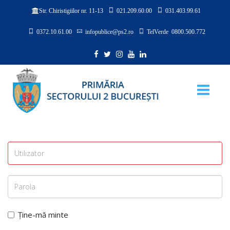
021.209.60.00
031.403.99.61
Str. Chiristigiilor nr. 11-13
0372.10.61.00
infopublice@ps2.ro
TelVerde 0800.500.772
Ține-mă minte