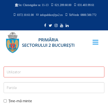
021.209.60.00
031.403.99.61
Str. Chiristigiilor nr. 11-13
0372.10.61.00
infopublice@ps2.ro
TelVerde 0800.500.772
Ține-mă minte