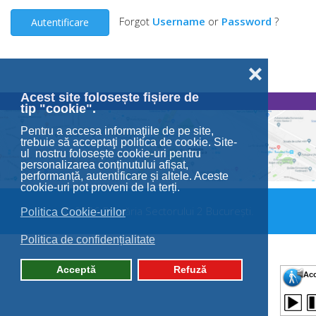
Forgot
Username
or
Password
?
Autentificare
❌
Acest site folosește fișiere de
tip "cookie".
Pentru a accesa informaţiile de pe site,
trebuie să acceptaţi politica de cookie. Site-
ul nostru folosește cookie-uri pentru
personalizarea conținutului afișat,
performanță, autentificare și altele. Aceste
cookie-uri pot proveni de la terți.
© 2026 Primăria Sectorului 2 București.
Politica Cookie-urilor
Politica de confidențialitate
Acceptă
Refuză