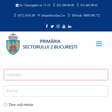
021.209.60.00
031.403.99.61
Str. Chiristigiilor nr. 11-13
0372.10.61.00
infopublice@ps2.ro
TelVerde 0800.500.772
Ține-mă minte