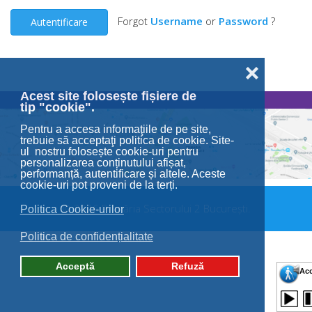
Forgot
Username
or
Password
?
Autentificare
❌
Acest site folosește fișiere de
tip "cookie".
Pentru a accesa informaţiile de pe site,
trebuie să acceptaţi politica de cookie. Site-
ul nostru folosește cookie-uri pentru
personalizarea conținutului afișat,
performanță, autentificare și altele. Aceste
cookie-uri pot proveni de la terți.
© 2026 Primăria Sectorului 2 București.
Politica Cookie-urilor
Politica de confidențialitate
Acceptă
Refuză