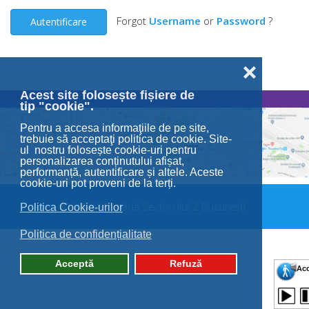
Forgot
Username
or
Password
?
Autentificare
❌
Acest site folosește fișiere de
tip "cookie".
Pentru a accesa informaţiile de pe site,
trebuie să acceptaţi politica de cookie. Site-
ul nostru folosește cookie-uri pentru
personalizarea conținutului afișat,
performanță, autentificare și altele. Aceste
cookie-uri pot proveni de la terți.
© 2026 Primăria Sectorului 2 București.
Politica Cookie-urilor
Politica de confidențialitate
Acceptă
Refuză