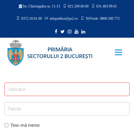
021.209.60.00
031.403.99.61
Str. Chiristigiilor nr. 11-13
0372.10.61.00
infopublice@ps2.ro
TelVerde 0800.500.772
Ține-mă minte