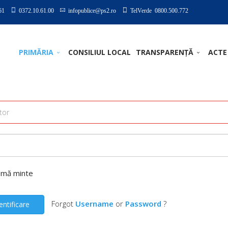
61
0372.10.61.00
infopublice@ps2.ro
TelVerde 0800.500.772
PRIMĂRIA
CONSILIUL LOCAL
TRANSPARENȚĂ
ACTE
-mă minte
Forgot
Username
or
Password
?
entificare