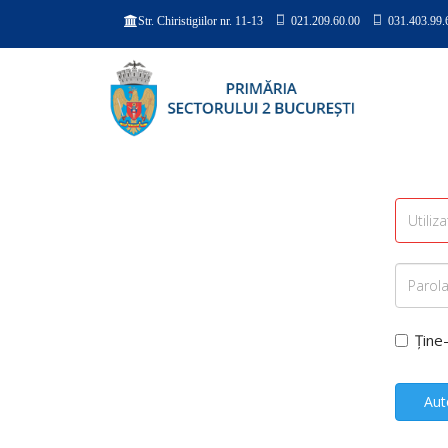
021.209.60.00
031.403.99.
Str. Chiristigiilor nr. 11-13
Ține
Aut