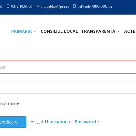
61
0372.10.61.00
infopublice@ps2.ro
TelVerde 0800.500.772
PRIMĂRIA
CONSILIUL LOCAL
TRANSPARENȚĂ
ACTE
-mă minte
Forgot
Username
or
Password
?
entificare