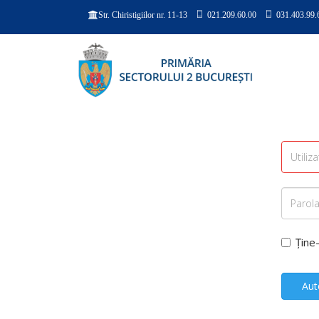
021.209.60.00
031.403.99.
Str. Chiristigiilor nr. 11-13
Ține
Aut