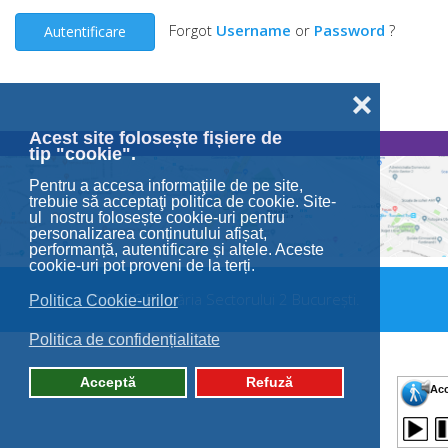
Forgot
Username
or
Password
?
Autentificare
❌
Acest site folosește fișiere de
tip "cookie".
Pentru a accesa informaţiile de pe site,
trebuie să acceptaţi politica de cookie. Site-
ul nostru folosește cookie-uri pentru
personalizarea conținutului afișat,
performanță, autentificare și altele. Aceste
cookie-uri pot proveni de la terți.
© 2026 Primăria Sectorului 2 București.
Politica Cookie-urilor
Politica de confidențialitate
Acceptă
Refuză