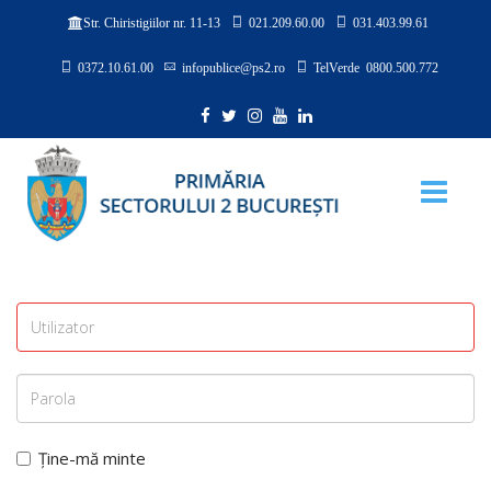
021.209.60.00
031.403.99.61
Str. Chiristigiilor nr. 11-13
0372.10.61.00
infopublice@ps2.ro
TelVerde 0800.500.772
Ține-mă minte