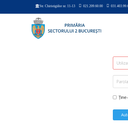
021.209.60.00
031.403.99.
Str. Chiristigiilor nr. 11-13
Ține
Aut