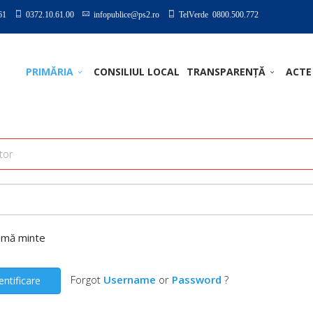
61
0372.10.61.00
infopublice@ps2.ro
TelVerde 0800.500.772
PRIMĂRIA
CONSILIUL LOCAL
TRANSPARENȚĂ
ACTE
-mă minte
Forgot
Username
or
Password
?
entificare