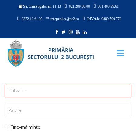
021.209.60.00
031.403.99.61
Str. Chiristigiilor nr. 11-13
0372.10.61.00
infopublice@ps2.ro
TelVerde 0800.500.772
Ține-mă minte