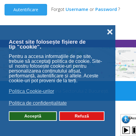
Forgot
Username
or
Password
?
Autentificare
❌
Acest site folosește fișiere de
tip "cookie".
Pentru a accesa informaţiile de pe site,
trebuie să acceptaţi politica de cookie. Site-
ul nostru folosește cookie-uri pentru
personalizarea conținutului afișat,
performanță, autentificare și altele. Aceste
cookie-uri pot proveni de la terți.
© 2026 Primăria Sectorului 2 București.
Politica Cookie-urilor
Politica de confidențialitate
Acceptă
Refuză