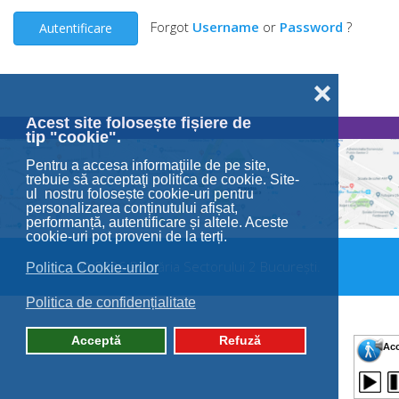
Forgot
Username
or
Password
?
Autentificare
❌
Acest site folosește fișiere de
tip "cookie".
Pentru a accesa informaţiile de pe site,
trebuie să acceptaţi politica de cookie. Site-
ul nostru folosește cookie-uri pentru
personalizarea conținutului afișat,
performanță, autentificare și altele. Aceste
cookie-uri pot proveni de la terți.
© 2026 Primăria Sectorului 2 București.
Politica Cookie-urilor
Politica de confidențialitate
Acceptă
Refuză