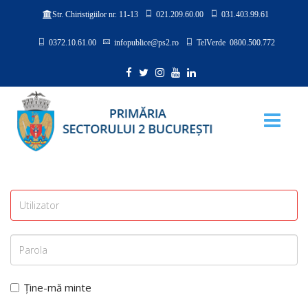
021.209.60.00
031.403.99.61
Str. Chiristigiilor nr. 11-13
0372.10.61.00
infopublice@ps2.ro
TelVerde 0800.500.772
Ține-mă minte