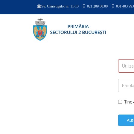
021.209.60.00
031.403.99.
Str. Chiristigiilor nr. 11-13
Ține
Aut