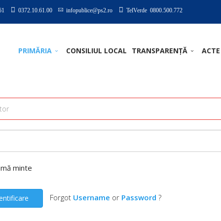
61
0372.10.61.00
infopublice@ps2.ro
TelVerde 0800.500.772
PRIMĂRIA
CONSILIUL LOCAL
TRANSPARENȚĂ
ACTE
-mă minte
Forgot
Username
or
Password
?
entificare