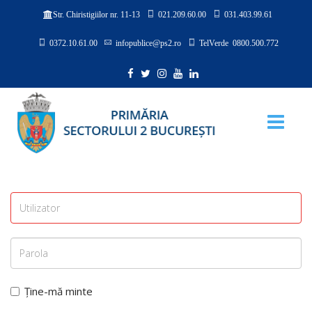
021.209.60.00
031.403.99.61
Str. Chiristigiilor nr. 11-13
0372.10.61.00
infopublice@ps2.ro
TelVerde 0800.500.772
Ține-mă minte