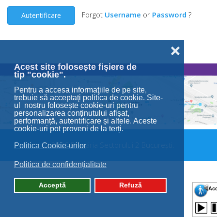
Forgot
Username
or
Password
?
Autentificare
❌
Acest site folosește fișiere de
tip "cookie".
Pentru a accesa informaţiile de pe site,
trebuie să acceptaţi politica de cookie. Site-
ul nostru folosește cookie-uri pentru
personalizarea conținutului afișat,
performanță, autentificare și altele. Aceste
cookie-uri pot proveni de la terți.
© 2026 Primăria Sectorului 2 București.
Politica Cookie-urilor
Politica de confidențialitate
Acceptă
Refuză