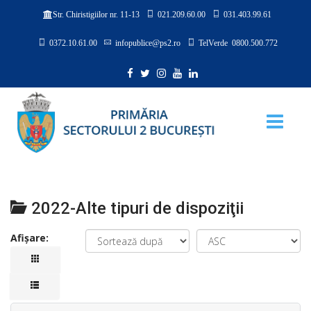
021.209.60.00
031.403.99.61
Str. Chiristigiilor nr. 11-13
0372.10.61.00
infopublice@ps2.ro
TelVerde 0800.500.772
2022-Alte tipuri de dispoziţii
Afișare: