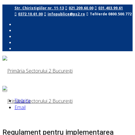
Str. Chiristigiilor nr. 11-13
021.209.60.00
031.403.99.61
0372.10.61.00
infopublice@ps2.ro
TelVerde 0800.500.772
Tipărire
Email
Regulament pentru implementarea