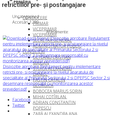
PRIMĂRIA
retrictiilor pre- şi postangajare
Uncategorised
CONDUCERE
Accesări: 1280
PRIMAR
VICEPRIMAR
Ataşamente:
VICEPRIMAR
SECRETAR GENERAL
ADMINISTRATOR PUBLIC
CONSILIERI
OLTEANU CRISTIAN
MARIAN
Dispozitie aprobare Regulament pentru implementare
STOICA ALEXANDRU
retrictii pre- si postangajare la nivelul aparatului de
DANIEL
specialitate al Primarului Sectorului 2 si DPEPSC Sector 2 si
PASTIN CATALIN
desemnare responsabil cu monitorizarea acestor
GEORGICA
prevederi.pdf
BOBOCEA MARIUS SORIN
MIHAI COTÎRLAN
Facebook
ADRIAN CONSTANTIN
Twitter
POPESCU
ZARĂ ALEXANDRA ANA