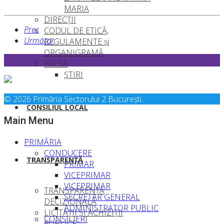
MARIA
DIRECȚII
Prec
CODUL DE ETICĂ,
Următor
REGULAMENTE şi
ORGANIGRAMĂ
PRESĂ
ȘTIRI
© 2026 Primăria Sectorului 2 București.
CONSILIUL LOCAL
Main Menu
PRIMĂRIA
CONDUCERE
TRANSPARENȚĂ
PRIMAR
VICEPRIMAR
VICEPRIMAR
TRANSPARENȚĂ
SECRETAR GENERAL
DECIZIONALĂ
ADMINISTRATOR PUBLIC
LICITAȚII ȘI ACHIZIȚII
CONSILIERI
PUBLICE