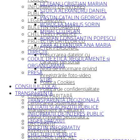
OLTEANU CRISTIAN MARIAN
INFORMAŢII DE INTERES
STOICA ALEXANDRU DANIEL
PUBLIC
PASTIN CATALIN GEORGICA
LEGEA 544/2001
BOBOCEA MARIUS SORIN
BULETIN INFORMATIV
MIHAI COTÎRLAN
CHELTUIELI PUBLICE
ADRIAN CONSTANTIN POPESCU
PROTECTIA DATELOR CU
ZARĂ ALEXANDRA ANA MARIA
CARACTER PERSONAL
DIRECȚII
Prelucrarea datelor cu
CODUL DE ETICĂ, REGULAMENTE şi
caracter personal
ORGANIGRAMĂ
Notă de informare privind
PRESĂ
înregistrările foto-video
ȘTIRI
Politica Cookies
CONSILIUL LOCAL
Politica de confidențialitate
TRANSPARENȚĂ
COMISIA PARITARĂ
TRANSPARENȚĂ DECIZIONALĂ
Certificarea Sistemului de
LICITAȚII ȘI ACHIZIȚII PUBLICE
Management al Calităţii în
INFORMAŢII DE INTERES PUBLIC
cadrul Primăriei Sectorului 2
LEGEA 544/2001
DECLARAŢII
BULETIN INFORMATIV
AVERE/INTERESE
CHELTUIELI PUBLICE
REGISTRUL UNIC AL