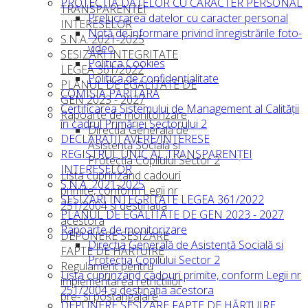
PROTECTIA DATELOR CU CARACTER PERSONAL
TRANSPARENȚEI
Prelucrarea datelor cu caracter personal
INTERESELOR
Notă de informare privind înregistrările foto-
S.N.A. 2021-2025
video
SESIZARI INTEGRITATE
Politica Cookies
LEGEA 361/2022
Politica de confidențialitate
PLANUL DE EGALITATE DE
COMISIA PARITARĂ
GEN 2023 - 2027
Certificarea Sistemului de Management al Calităţii
Rapoarte de monitorizare
în cadrul Primăriei Sectorului 2
Direcţia Generală de
DECLARAŢII AVERE/INTERESE
Asistenţă Socială si
REGISTRUL UNIC AL TRANSPARENȚEI
Protecţia Copilului Sector 2
INTERESELOR
Lista cuprinzand cadouri
S.N.A. 2021-2025
primite, conform Legii nr
SESIZARI INTEGRITATE LEGEA 361/2022
251/2004 şi destinaţia
PLANUL DE EGALITATE DE GEN 2023 - 2027
acestora
Rapoarte de monitorizare
DEPUNERE SESIZARE
Direcţia Generală de Asistenţă Socială si
FAPTE DE HĂRŢUIRE
Protecţia Copilului Sector 2
Regulament pentru
Lista cuprinzand cadouri primite, conform Legii nr
implementarea retrictiilor
251/2004 şi destinaţia acestora
pre- si postangajare
DEPUNERE SESIZARE FAPTE DE HĂRŢUIRE