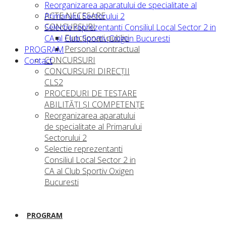
Reorganizarea aparatului de specialitate al
ACTE NECESARE
Primarului Sectorului 2
CONCURSURI
Selectie reprezentanti Consiliul Local Sector 2 in
Funcţionari publici
CA al Club Sportiv Oxigen Bucuresti
Personal contractual
PROGRAM
CONCURSURI
Contact
CONCURSURI DIRECȚII
CLS2
PROCEDURI DE TESTARE
ABILITĂŢI ŞI COMPETENŢE
Reorganizarea aparatului
de specialitate al Primarului
Sectorului 2
Selectie reprezentanti
Consiliul Local Sector 2 in
CA al Club Sportiv Oxigen
Bucuresti
PROGRAM