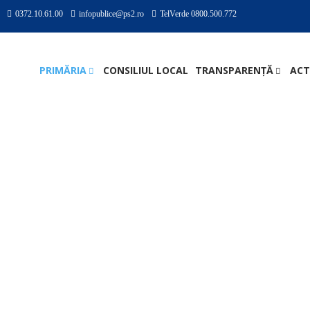
0372.10.61.00
infopublice@ps2.ro
TelVerde 0800.500.772
PRIMĂRIA
CONSILIUL LOCAL
TRANSPARENȚĂ
ACT