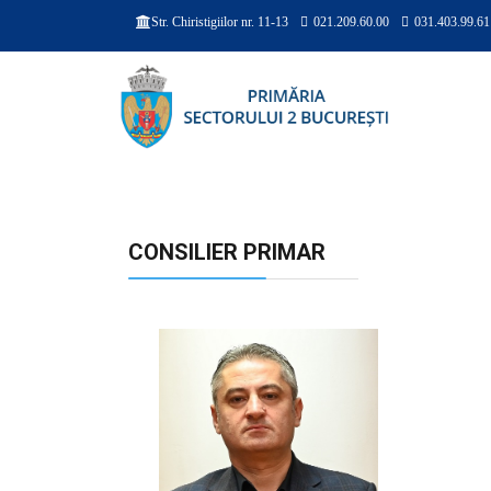
021.209.60.00
031.403.99.61
Str. Chiristigiilor nr. 11-13
CONSILIER PRIMAR