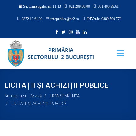
021.209.60.00
031.403.99.61
Str. Chiristigiilor nr. 11-13
0372.10.61.00
infopublice@ps2.ro
TelVerde 0800.500.772
LICITAȚII ȘI ACHIZIȚII PUBLICE
Sunteți aici:
Acasă
TRANSPARENȚĂ
LICITAȚII ȘI ACHIZIȚII PUBLICE