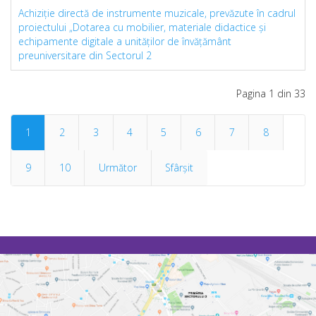
Achiziţie directă de instrumente muzicale, prevăzute în cadrul
proiectului „Dotarea cu mobilier, materiale didactice şi
echipamente digitale a unităţilor de învăţământ
preuniversitare din Sectorul 2
Pagina 1 din 33
1
2
3
4
5
6
7
8
9
10
Următor
Sfârșit