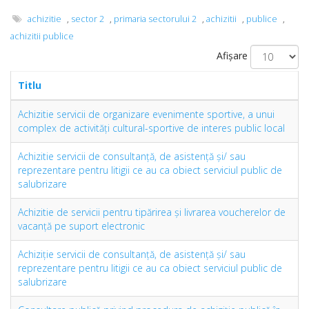
achizitie
,
sector 2
,
primaria sectorului 2
,
achizitii
,
publice
,
achizitii publice
Afișare
Titlu
Achizitie servicii de organizare evenimente sportive, a unui
complex de activități cultural-sportive de interes public local
Achizitie servicii de consultanţă, de asistenţă şi/ sau
reprezentare pentru litigii ce au ca obiect serviciul public de
salubrizare
Achizitie de servicii pentru tipărirea și livrarea voucherelor de
vacanță pe suport electronic
Achiziţie servicii de consultanţă, de asistenţă şi/ sau
reprezentare pentru litigii ce au ca obiect serviciul public de
salubrizare