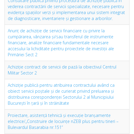
Consultare publică privind procedura de achiziție publică în
vederea contractării de servicii specializate, necesare pentru
evidența spațiilor verzi şi implementarea unui sistem integrat
de diagnosticare, inventariere și gestionare a arborilor.
Anunţ de achiziţie de servicii financiare cu privire la
cumpărarea, vânzarea şi/sau transferul de instrumente
financiare, analize financiare fundamentale necesare
accesului la lichiditate pentru proiectele de investiţii ale
Primăriei Sect 2
Achiziţie contract de servicii de pază la obiectivul Centrul
Militar Sector 2
Achiziţie publică pentru atribuirea contractului având ca
obiect servicii poștale și de curierat privind preluarea și
distribuirea corespondenței Sectorului 2 al Municipiului
București în țară și în străinătate
Proiectare, asistenţă tehnică şi execuţie branşamente
electrice/„Construire de locuinţe nZEB plus pentru tineri –
Bulevardul Basarabia nr.151”