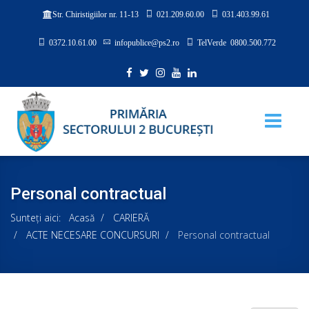
021.209.60.00
031.403.99.61
Str. Chiristigiilor nr. 11-13
0372.10.61.00
infopublice@ps2.ro
TelVerde 0800.500.772
Personal contractual
Sunteți aici:
Acasă
CARIERĂ
ACTE NECESARE CONCURSURI
Personal contractual