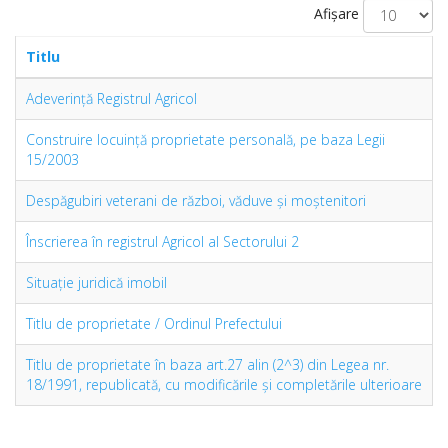
Afișare
Titlu
Adeverință Registrul Agricol
Construire locuință proprietate personală, pe baza Legii
15/2003
Despăgubiri veterani de război, văduve și moștenitori
Înscrierea în registrul Agricol al Sectorului 2
Situație juridică imobil
Titlu de proprietate / Ordinul Prefectului
Titlu de proprietate în baza art.27 alin (2^3) din Legea nr.
18/1991, republicată, cu modificările şi completările ulterioare