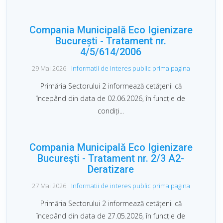
larvelor de țânțari (larvicidare)
Compania Municipală Eco Igienizare
Programul de colectare a deşeurilor în
Sectorul 2, în perioada sărbătorilor
București - Tratament nr.
pascale 2026
4/5/614/2006
29 Mai 2026
Informatii de interes public prima pagina
Anunţ public privind depunerea solicitării
de emitere a acordului de mediu
(SECTORUL 2 AL MUNICIPIULUI
Primăria Sectorului 2 informează cetățenii că
BUCUREȘTI)
începând din data de 02.06.2026, în funcție de
condiți...
Compania Municipală Eco Igienizare
București - Tratament nr. 2/3 A2-
Deratizare
27 Mai 2026
Informatii de interes public prima pagina
Primăria Sectorului 2 informează cetățenii că
începând din data de 27.05.2026, în funcție de
condiți...