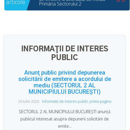
Compania Municipală Eco Igienizare
București - Tratament nr. 2/3 A2-
Deratizare
Cercetare statistică “Finanțarea și
consumul Gospodăriilor Populației”
INFORMAŢII DE INTERES
Compania Municipală Eco Igienizare
PUBLIC
București - dezinsecţie capuşe parcuri
sector 2
Anunţ public privind depunerea
solicitării de emitere a acordului de
Compania Municipala ECO IGIENIZARE
mediu (SECTORUL 2 AL
TRATAMENT 2/4 DERATIZARE 2.202
DD 21.04.2026
MUNICIPIULUI BUCUREȘTI)
20 Iulie 2026
Informatii de interes public prima pagina
Compania Municipala ECO IGIENIZARE
TRATAMENT 2/3 SA1-ROZATOARE
SECTORUL 2 AL MUNICIPIULUI BUCUREȘTI anunţă
publicul interesat asupra depunerii solicitării de
Compania Municipala ECO IGIENIZARE
București S.A - Tratamentul cu nr
emite...
1/14/2026- dezinsecție împotriva