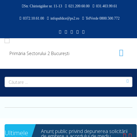
Str. Chiristigiilor nr. 11-13
021.209.60.00
031.403.99.61
0372.10.61.00
infopublice@ps2.ro
TelVerde 0800.500.772
Programul de colectare a deşeurilor în
Sectorul 2, în perioada sărbătorilor
pascale 2026
Anunţ public privind depunerea solicitării
de emitere a acordului de mediu
(SECTORUL 2 AL MUNICIPIULUI
BUCUREȘTI)
Anunţ public privind depunerea solicitării
de emitere a acordului de mediu
Primăria Sectorului 2
Ultimele
Compania Municipală Eco Igienizare
articole
București - Tratament nr. 4/5/614/2006