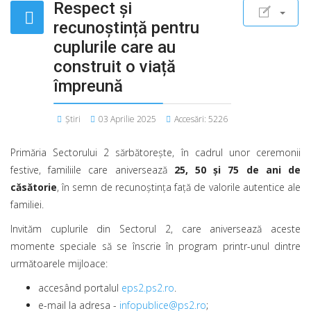
Respect și
recunoștință pentru
cuplurile care au
construit o viață
împreună
Știri
03 Aprilie 2025
Accesări: 5226
Primăria Sectorului 2 sărbătorește, în cadrul unor ceremonii
festive, familiile care aniversează
25, 50 și 75 de ani de
căsătorie
, în semn de recunoștința față de valorile autentice ale
familiei.
Invităm cuplurile din Sectorul 2, care aniversează aceste
momente speciale să se înscrie în program printr-unul dintre
următoarele mijloace:
accesând portalul
eps2.ps2.ro
.
e-mail la adresa -
infopublice@ps2.ro
;