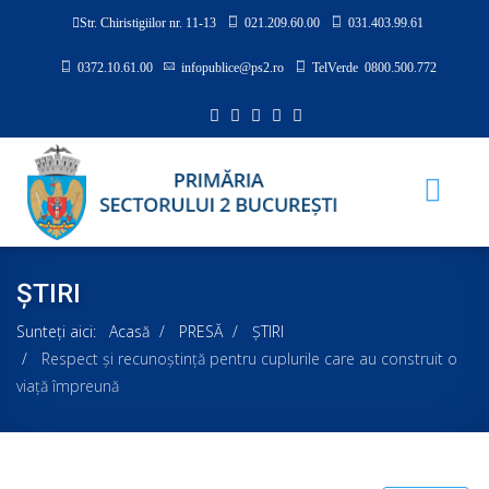
Str. Chiristigiilor nr. 11-13
021.209.60.00
031.403.99.61
0372.10.61.00
infopublice@ps2.ro
TelVerde 0800.500.772
ȘTIRI
Sunteți aici:
Acasă
PRESĂ
ȘTIRI
Respect și recunoștință pentru cuplurile care au construit o
viață împreună