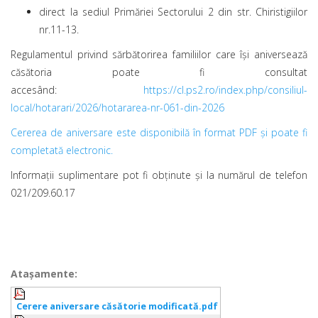
direct la sediul Primăriei Sectorului 2 din str. Chiristigiilor
nr.11-13.
Regulamentul privind sărbătorirea familiilor care își aniversează
căsătoria poate fi consultat
accesând:
https://cl.ps2.ro/index.php/consiliul-
local/hotarari/2026/hotararea-nr-061-din-2026
Cererea de aniversare este disponibilă în format PDF şi poate fi
completată electronic.
Informaţii suplimentare pot fi obţinute și la numărul de telefon
021/209.60.17
Ataşamente:
Cerere aniversare căsătorie modificată.pdf