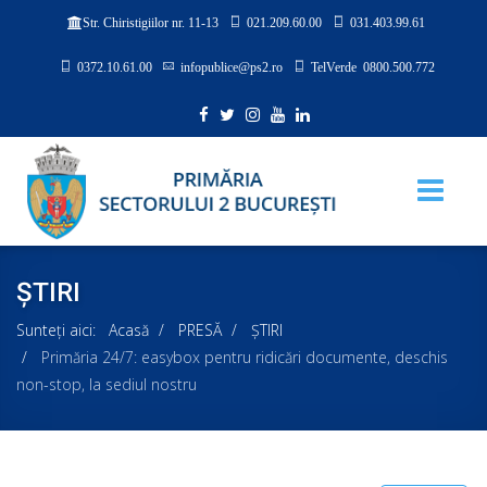
021.209.60.00
031.403.99.61
Str. Chiristigiilor nr. 11-13
0372.10.61.00
infopublice@ps2.ro
TelVerde 0800.500.772
ȘTIRI
Sunteți aici:
Acasă
PRESĂ
ȘTIRI
Primăria 24/7: easybox pentru ridicări documente, deschis
non-stop, la sediul nostru