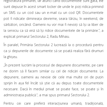
registratura primăriei, iar atunci când documentele sunt gata, ele
sunt depuse în acest smart locker de unde le poţi ridica primind
un SMS cu un cod sau un e-mail cu un cod QR. Documentele
pot fi ridicate dimineaţa devreme, seara târziu, în weekend, de
sărbători, oricând. Oamenii nu vor mai fi nevoiţi să îşi ia liber de
la serviciu ca să vină să îşi ridice documentele de la primărie.”, a
explicat primarul Sectorului 2, Radu Mihaiu.
În paralel, Primăria Sectorului 2 lucrează la o procedură pentru
ca şi depunerile de documente să se poată realiza fără drumuri
la ghişeu.
„În prezent lucrăm la procesul de depunere documente, pe care
ne dorim să îl facem similar cu cel de ridicări documente. La
depunere, oamenii au nevoie de cele mai multe ori de puțin
sprijin în aşa fel încât să ştie că au depus toate documentele
necesare. Dacă în mediul privat se poate face, se poate şi în
administraţia publică.”, a mai spus primarul Sectorului 2.
Pentru cei care preferă interacțiunea umană, tradiţională,